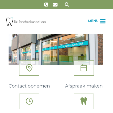
Doorgaan
naar
inhoud
MENU
AFSPRAAK MAKEN
AFSPRA
Contact opnemen
Afspraak maken
OPENINGSTIJDEN