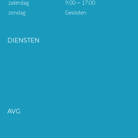
zaterdag
9:00 — 17:00
zondag
Gesloten
DIENSTEN
Implantaten
Kroon en Brugwerk
Facings
Bleken
Hulp Bij Klachten
AVG
Cookiebeleid
Privacyverklaring