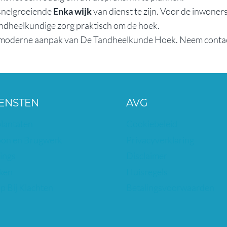
 snelgroeiende
Enka wijk
van dienst te zijn. Voor de inwoner
tandheelkundige zorg praktisch om de hoek.
de moderne aanpak van De Tandheelkunde Hoek. Neem contac
ENSTEN
AVG
lantaten
Cookiebeleid
on en Brugwerk
Privacyverklaring
ings
Disclaimer
ken
Huisregels
p Bij Klachten
Betalingsvoorwaarden