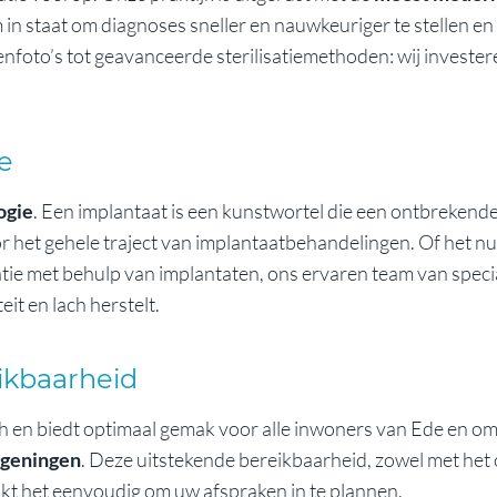
am in staat om diagnoses sneller en nauwkeuriger te stellen e
tgenfoto’s tot geavanceerde sterilisatiemethoden: wij investe
e
ogie
. Een implantaat is een kunstwortel die een ontbrekende 
 het gehele traject van implantaatbehandelingen. Of het nu
tatie met behulp van implantaten, ons ervaren team van spec
eit en lach herstelt.
ikbaarheid
isch en biedt optimaal gemak voor alle inwoners van Ede en o
geningen
. Deze uitstekende bereikbaarheid, zowel met het
akt het eenvoudig om uw afspraken in te plannen.