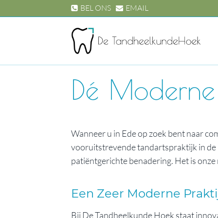
Doorgaan
BEL ONS
EMAIL
naar
inhoud
Dé Moderne T
Wanneer u in Ede op zoek bent naar co
vooruitstrevende tandartspraktijk in d
patiëntgerichte benadering. Het is onze 
Een Zeer Moderne Prakti
Bij De Tandheelkunde Hoek staat innovat