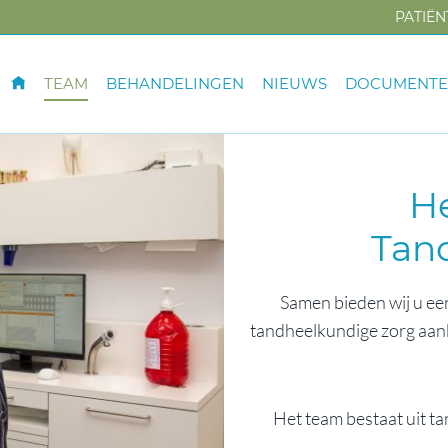
PATIË
TEAM
BEHANDELINGEN
NIEUWS
DOCUMENT
H
Tan
Samen bieden wij u ee
tandheelkundige zorg aanb
Het team bestaat uit t