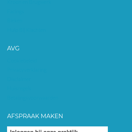
Kroon en Brugwerk
Facings
Bleken
Hulp Bij Klachten
AVG
Cookiebeleid
Privacyverklaring
Disclaimer
Huisregels
Betalingsvoorwaarden
AFSPRAAK MAKEN