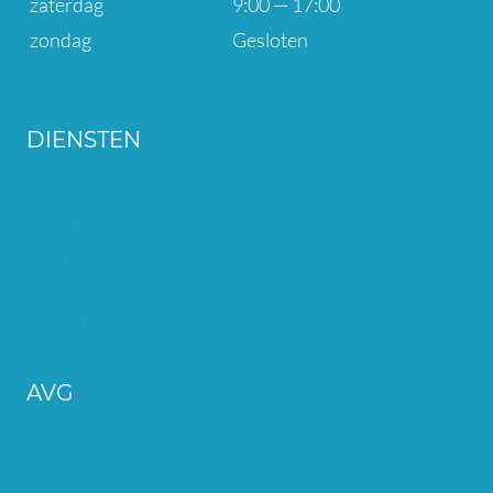
zaterdag
9:00 — 17:00
zondag
Gesloten
DIENSTEN
Implantaten
Kroon en Brugwerk
Facings
Bleken
Hulp Bij Klachten
AVG
Cookiebeleid
Privacyverklaring