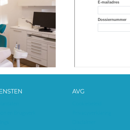
ENSTEN
AVG
lantaten
Cookiebeleid
on en Brugwerk
Privacyverklaring
ings
Disclaimer