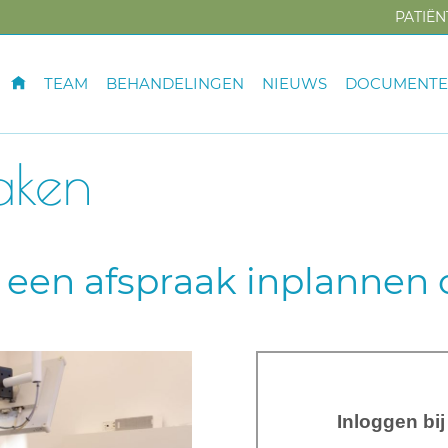
PATIË
TEAM
BEHANDELINGEN
NIEUWS
DOCUMENT
aken
f een afspraak inplannen o