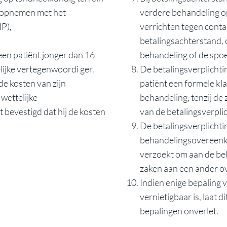
t opnemen met het
verdere behandeling op
P),
verrichten tegen contan
betalingsachterstand,
en patiënt jonger dan 16
behandeling of de spoe
elijke vertegenwoordi ger.
De betalingsverplichti
 de kosten van zijn
patiënt een formele kla
 wettelijke
behandeling, tenzij de
t bevestigd dat hij de kosten
van de betalingsverplic
De betalingsverplichtin
behandelingsovereenko
verzoekt om aan de be
zaken aan een ander ov
Indien enige bepaling 
vernietigbaar is, laat d
bepalingen onverlet.