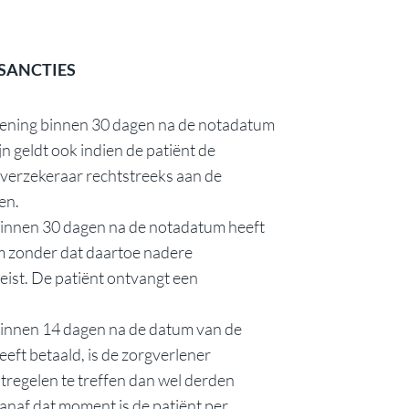
SANCTIES
ekening binnen 30 dagen na de notadatum
n geldt ook indien de patiënt de
gverzekeraar rechtstreeks aan de
en.
 binnen 30 dagen na de notadatum heeft
uim zonder dat daartoe nadere
reist. De patiënt ontvangt een
 binnen 14 dagen na de datum van de
eft betaald, is de zorgverlener
regelen te treffen dan wel derden
anaf dat moment is de patiënt per