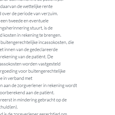
daarvan de wettelijke rente
 over de periode van verzuim.
r een tweede en eventuele
gsherinnering stuurt, is de
d kosten in rekening te brengen.
f buitengerechtelijke incassokosten, die
t innen van de gedeclareerde
rekening van de patiënt. De
ncassokosten worden vastgesteld
rgoeding voor buitengerechtelijke
e in verband met
aan de zorgverlener in rekening wordt
doorberekend aan de patiënt.
reerst in mindering gebracht op de
huld(en).
nd is de zorgverlener gerechtigd om