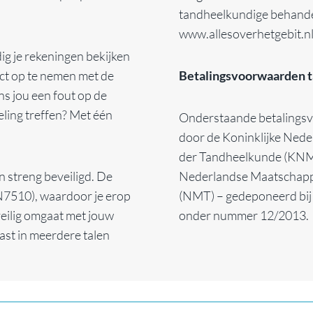
tandheelkundige behande
www.allesoverhetgebit.n
ig je rekeningen bekijken
act op te nemen met de
Betalingsvoorwaarden t
ens jou een fout op de
eling treffen? Met één
Onderstaande betalingsv
door de Koninklijke Nede
der Tandheelkunde (KNMT
n streng beveiligd. De
Nederlandse Maatschappi
EN7510), waardoor je erop
(NMT) – gedeponeerd bij d
eilig omgaat met jouw
onder nummer 12/2013.
ast in meerdere talen