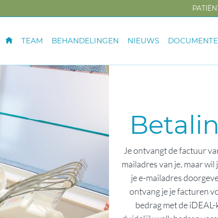
PATIË
TEAM
BEHANDELINGEN
NIEUWS
DOCUMENT
Betali
Je ontvangt de factuur van
mailadres van je, maar wil
je e-mailadres doorgeve
ontvang je je facturen v
bedrag met de iDEAL-k