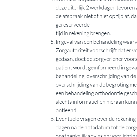
deze uiterlijk 2 werkdagen tevoren 
de afspraak niet of niet op tijd af, 
gereserveerde
tijd in rekening brengen.
In geval van een behandeling waar
Zorgautoriteit voorschrijft dat er 
gedaan, doet de zorgverlener voora
patiënt wordt geïnformeerd in geval
behandeling, overschrijding van d
overschrijding van de begroting m
een behandeling orthodontie gesch
slechts informatief en hieraan ku
ontleend.
Eventuele vragen over de rekening 
dagen na de notadatum tot de zorgv
onafhankelijk advies en voorlichtin