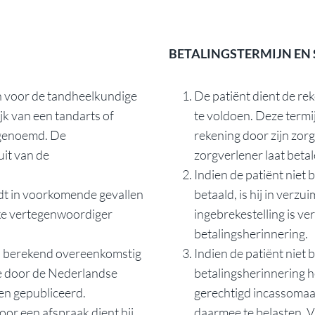
BETALINGSTERMIJN EN 
 voor de tandheelkundige
De patiënt dient de r
jk van een tandarts of
te voldoen. Deze termij
 genoemd. De
rekening door zijn zor
it van de
zorgverlener laat betal
Indien de patiënt niet
dt in voorkomende gevallen
betaald, is hij in verz
jke vertegenwoordiger
ingebrekestelling is ve
betalingsherinnering.
n berekend overeenkomstig
Indien de patiënt niet
ze door de Nederlandse
betalingsherinnering he
 en gepubliceerd.
gerechtigd incassomaat
or een afspraak dient hij
daarmee te belasten. V