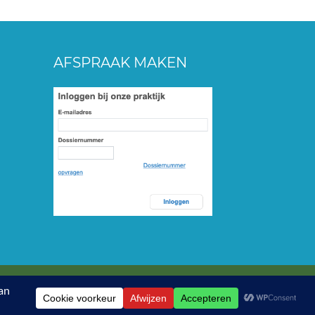
AFSPRAAK MAKEN
36936 | Ontwerp:
eYe-graphics.nl