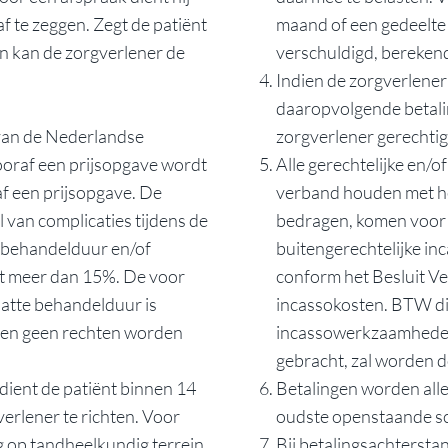
af te zeggen. Zegt de patiënt
maand of een gedeelte 
dan kan de zorgverlener de
verschuldigd, berekend
Indien de zorgverlene
daaropvolgende betalin
van de Nederlandse
zorgverlener gerechtig
vooraf een prijsopgave wordt
Alle gerechtelijke en/o
f een prijsopgave. De
verband houden met he
 van complicaties tijdens de
bedragen, komen voor 
e behandelduur en/of
buitengerechtelijke i
et meer dan 15%. De voor
conform het Besluit Ve
atte behandelduur is
incassokosten. BTW di
nnen geen rechten worden
incassowerkzaamheden 
gebracht, zal worden 
dient de patiënt binnen 14
Betalingen worden alle
erlener te richten. Voor
oudste openstaande sc
g op tandheelkundig terrein
Bij betalingsachtersta