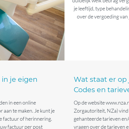
duidelijk welk bedrag verg
je leeftijd, type behande
over de vergoeding van 
 in je eigen
Wat staat er op 
Codes en tariev
nden in een online
Op de website www.nza.n
r aan te maken. Je kunt je
Zorgautoriteit, NZa) vind 
je factuur of herinnering.
gehanteerde tarieven en/o
 jouw factuur per post
vragen over de tarieven e