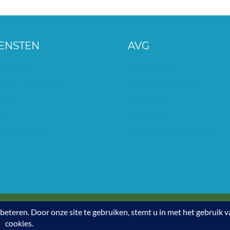
ENSTEN
AVG
lantaten
Cookiebeleid
on en Brugwerk
Privacyverklaring
ings
Disclaimer
ken
Huisregels
p Bij Klachten
Betalingsvoorwaarden
| Padberglaan 10 6711PD, Parkweg 81a 6717HM Ede. | Tel: 0318-6