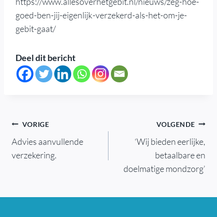
https://www.allesoverhetgebit.nl/nieuws/zeg-hoe-
goed-ben-jij-eigenlijk-verzekerd-als-het-om-je-
gebit-gaat/
Deel dit bericht
Bericht
VORIGE
VOLGENDE
Advies aanvullende
‘Wij bieden eerlijke,
navigatie
verzekering.
betaalbare en
doelmatige mondzorg’